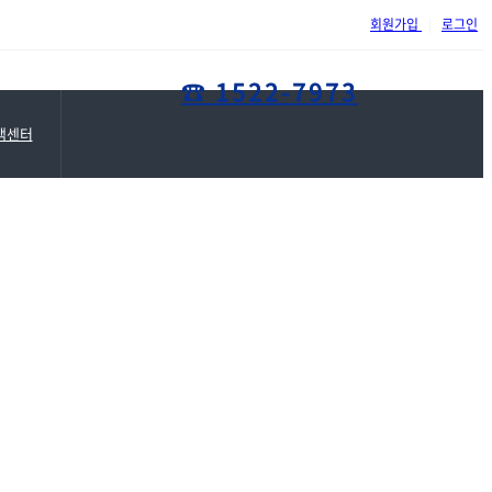
회원가입
|
로그인
위례삼성정형외과 홈페이지가 ..
☎ 1522-7973
객센터