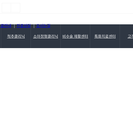
진료기록 열람 및 사본발급 ..
진료안내
진료상담
오시는길
|
|
척추클리닉
소아정형클리닉
비수술 재활센터
특화치료센터
고